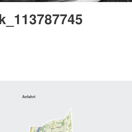
ck_113787745
Anfahrt